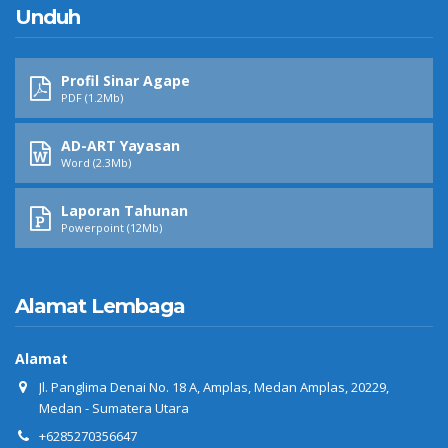
Unduh
Profil Sinar Agape
PDF (1.2Mb)
AD-ART Yayasan
Word (2.3Mb)
Laporan Tahunan
Powerpoint (12Mb)
Alamat Lembaga
Alamat
Jl. Panglima Denai No. 18 A, Amplas, Medan Amplas, 20229,
Medan - Sumatera Utara
+6285270356647