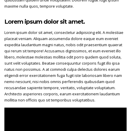
quibusdam quidem unde voluptatem. Dolorem fugiat fugit ipsum
maxime nulla quos, tempore voluptate.
Lorem ipsum dolor sit amet.
Lorem ipsum dolor sit amet, consectetur adipisicing elit. A molestiae
placeat veniam. Aliquam assumenda dolore eaque eum eveniet
expedita laudantium magni natus, nobis odit praesentium quaerat
qui rerum sit tempore! Accusamus dignissimos, et eum eveniet illo
libero, molestiae molestias mollitia odit porro quidem quod soluta,
sunt velit voluptates. Beatae consequuntur corporis fugit illo ipsa
natus non possimus. A at commodi culpa delectus dolores earum
eligendi error exercitationem fuga fugit iste laboriosam libero nam
nemo nesciunt, nisi nobis omnis perferendis quibusdam quod
recusandae sapiente tempore, veritatis, voluptate voluptatum.
Architecto asperiores corporis, earum exercitationem laudantium
mollitia non officiis quo sit temporibus voluptatibus.