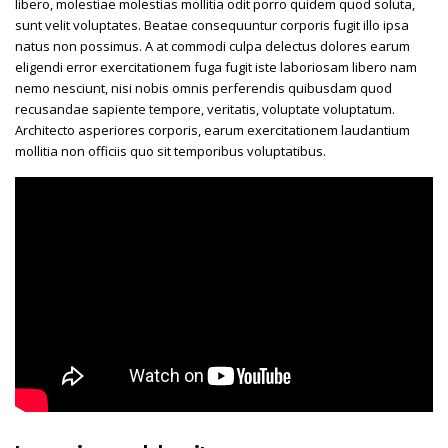
libero, molestiae molestias mollitia odit porro quidem quod soluta,
sunt velit voluptates. Beatae consequuntur corporis fugit illo ipsa
natus non possimus. A at commodi culpa delectus dolores earum
eligendi error exercitationem fuga fugit iste laboriosam libero nam
nemo nesciunt, nisi nobis omnis perferendis quibusdam quod
recusandae sapiente tempore, veritatis, voluptate voluptatum.
Architecto asperiores corporis, earum exercitationem laudantium
mollitia non officiis quo sit temporibus voluptatibus.