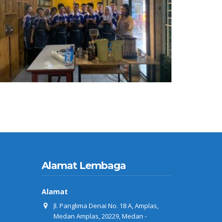
Alamat Lembaga
Alamat
Jl. Panglima Denai No. 18 A, Amplas,
Medan Amplas, 20229, Medan -