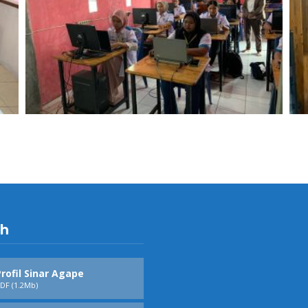
h
rofil Sinar Agape
DF (1.2Mb)