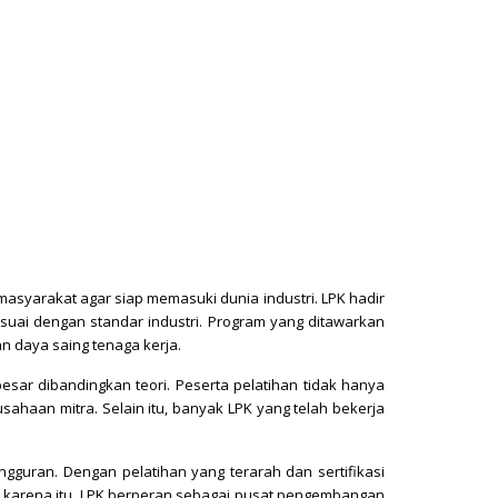
asyarakat agar siap memasuki dunia industri. LPK hadir
uai dengan standar industri. Program yang ditawarkan
an daya saing tenaga kerja.
sar dibandingkan teori. Peserta pelatihan tidak hanya
sahaan mitra. Selain itu, banyak LPK yang telah bekerja
uran. Dengan pelatihan yang terarah dan sertifikasi
h karena itu, LPK berperan sebagai pusat pengembangan