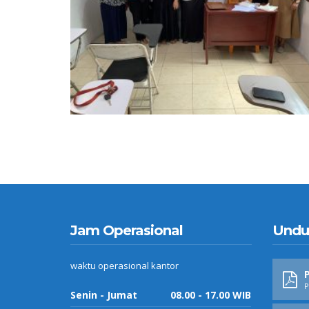
Jam Operasional
Undu
waktu operasional kantor
P
P
Senin - Jumat
08.00 - 17.00 WIB