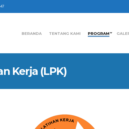
647
BERANDA
TENTANG KAMI
PROGRAM
GALE
n Kerja (LPK)