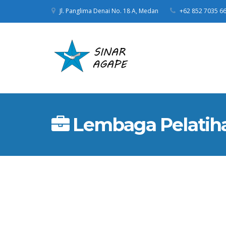
Jl. Panglima Denai No. 18 A, Medan
+62 852 7035 6
Lembaga Pelatiha