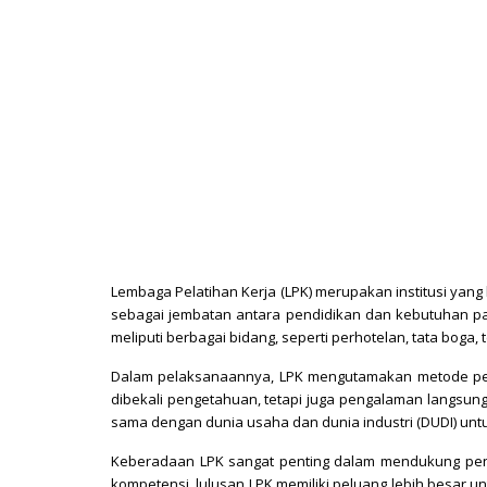
Lembaga Pelatihan Kerja (LPK) merupakan institusi yan
sebagai jembatan antara pendidikan dan kebutuhan pa
meliputi berbagai bidang, seperti perhotelan, tata boga
Dalam pelaksanaannya, LPK mengutamakan metode pembel
dibekali pengetahuan, tetapi juga pengalaman langsung 
sama dengan dunia usaha dan dunia industri (DUDI) untu
Keberadaan LPK sangat penting dalam mendukung peni
kompetensi, lulusan LPK memiliki peluang lebih besar