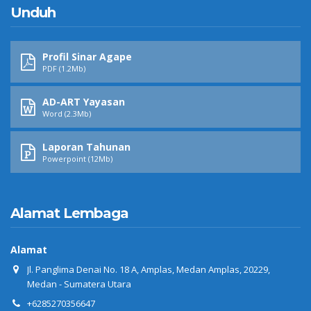
Unduh
Profil Sinar Agape
PDF (1.2Mb)
AD-ART Yayasan
Word (2.3Mb)
Laporan Tahunan
Powerpoint (12Mb)
Alamat Lembaga
Alamat
Jl. Panglima Denai No. 18 A, Amplas, Medan Amplas, 20229,
Medan - Sumatera Utara
+6285270356647