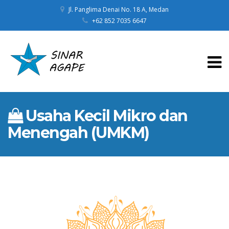
Jl. Panglima Denai No. 18 A, Medan
+62 852 7035 6647
Usaha Kecil Mikro dan
Menengah (UMKM)