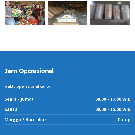
Jam Operasional
waktu operasional kantor
Senin - Jumat
08.00 - 17.00 WIB
Sabtu
08.00 - 15.00 WIB
Minggu / Hari Libur
Tutup