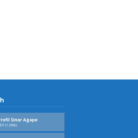
h
rofil Sinar Agape
DF (1.2Mb)