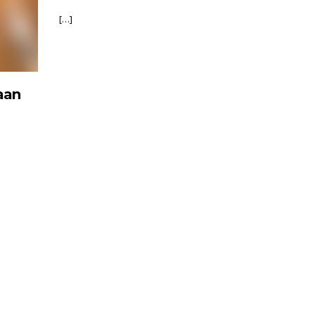
[…]
aan