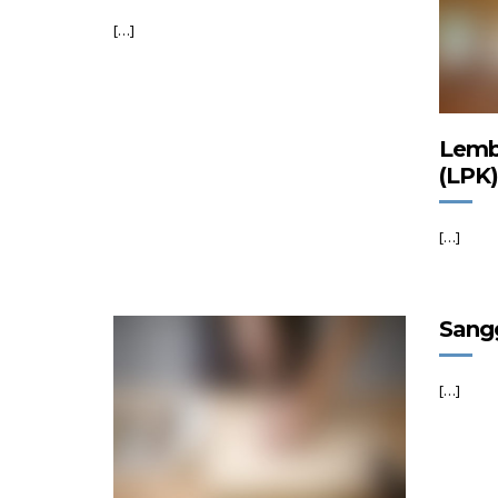
[…]
Lemba
(LPK)
[…]
Sangg
[…]